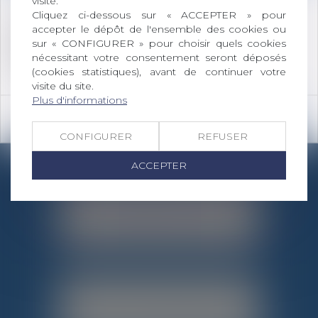
visite.
Romans-sur-Isère afin d'effectuer des
suivis de
Cliquez ci-dessous sur « ACCEPTER » pour
procédures
.
accepter le dépôt de l'ensemble des cookies ou
90 Allée des Cévennes
sur « CONFIGURER » pour choisir quels cookies
BP 102
nécessitant votre consentement seront déposés
26303 BOURG-DE-PÉAGE CEDEX
(cookies statistiques), avant de continuer votre
visite du site.
Plus d'informations
DROIT PÉNAL
OK
CONFIGURER
REFUSER
ACCEPTER
DROIT CIVIL
EN SAVOIR PLUS
DROIT COMMERCIAL
EN SAVOIR PLUS