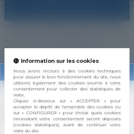
QU’EN EST-IL DU
LOGEMENT FAMILIAL ?
Il s’agit du
lieu de résidence
du couple et de
leurs enfants. Lors de la
séparation
du couple,
plusieurs questions peuvent se poser :
Information sur les cookies
Information
Nous avons recours à des cookies techniques
pour assurer le bon fonctionnement du site, nous
utilisons également des cookies soumis à votre
Comment procéder au partage du ou
consentement pour collecter des statistiques de
des biens ?
Changement d'adresse du cabinet :
visite.
Qui va conserver l’usage du bien ?
Cliquez ci-dessous sur « ACCEPTER » pour
L’usage de ce bien le sera t-il à titre
accepter le dépôt de l'ensemble des cookies ou
90 Allée des Cévennes
gratuit ou onéreux ?
sur « CONFIGURER » pour choisir quels cookies
BP 102
Vais-je être redevable d’une indemnité
nécessitant votre consentement seront déposés
26303 BOURG-DE-PÉAGE CEDEX
d’occupation ?
(cookies statistiques), avant de continuer votre
Faut-il vendre le bien ?
visite du site.