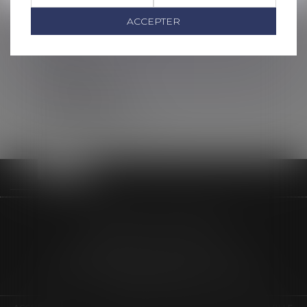
Droit commercial
ACCEPTER
Droit immobilier
ACTUS
CONTACT
ESPACE CLIENT
HONORAIRES
PLAN DU SITE
MENTIONS LÉGALES
LIEN UTILES
MAÎTRE CLEO DELON
90 Allée des Cévennes
26303 BOURG-DE-PÉAGE CEDEX
Tél :
04 75 05 08 29
- Fax :
04 75 02 99 41
Nous localiser