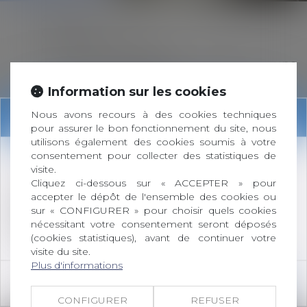
ACCUEIL
CLÉO DELON
DROIT DE LA FAMILLE
Vous souhaitez engager une
procédure de divorce ?
Information sur les cookies
Vous n’êtes pas marié et vous
souhaitez vous séparer ?
Information
Nous avons recours à des cookies techniques
Comment est fixé le montant de la
pour assurer le bon fonctionnement du site, nous
pension alimentaire ?
utilisons également des cookies soumis à votre
Indemnité compensatoire en cas de
consentement pour collecter des statistiques de
Changement d'adresse du cabinet :
visite.
divorce
Cliquez ci-dessous sur « ACCEPTER » pour
Divorce / séparation : qu’en est-il du
accepter le dépôt de l'ensemble des cookies ou
90 Allée des Cévennes
logement familial ?
sur « CONFIGURER » pour choisir quels cookies
BP 102
Divorce / Séparation : quelles
nécessitant votre consentement seront déposés
26303 BOURG-DE-PÉAGE CEDEX
conséquences sur vos biens ?
(cookies statistiques), avant de continuer votre
Divorce : quelles sont les répercussions
visite du site.
fiscales ?
Plus d'informations
AUTRES DOMAINES D’ACTIVITÉ
OK
Droit pénal
CONFIGURER
REFUSER
Droit civil