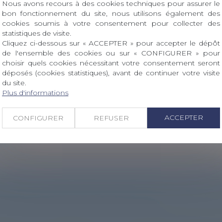
Nous avons recours à des cookies techniques pour assurer le
bon fonctionnement du site, nous utilisons également des
Changement d'adresse du cabinet :
cookies soumis à votre consentement pour collecter des
statistiques de visite.
UFRUIT ET ASSURANCE VIE : LA POSSIBILIT
Cliquez ci-dessous sur « ACCEPTER » pour accepter le dépôt
90 Allée des Cévennes
de l'ensemble des cookies ou sur « CONFIGURER » pour
BP 102
choisir quels cookies nécessitant votre consentement seront
26303 BOURG-DE-PÉAGE CEDEX
a famille, des personnes et de leur patrimoine
/
Pa
déposés (cookies statistiques), avant de continuer votre visite
du site.
vil prévoit que, « si l’usufruit comprend des choses
Plus d'informations
OK
ACCEPTER
CONFIGURER
REFUSER
ite
TION DES FRAIS D'ENTRETIEN ET D'ÉDUCAT
DOIT PAS DÉNATURER LES ÉCRITS
a famille, des personnes et de leur patrimoine