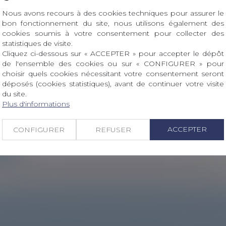
Nous avons recours à des cookies techniques pour assurer le
bon fonctionnement du site, nous utilisons également des
Changement d'adresse du cabinet :
cookies soumis à votre consentement pour collecter des
statistiques de visite.
Cliquez ci-dessous sur « ACCEPTER » pour accepter le dépôt
90 Allée des Cévennes
MATRIMONIAL : PRÉSOMPTION SIMPLE POU
de l'ensemble des cookies ou sur « CONFIGURER » pour
BP 102
choisir quels cookies nécessitant votre consentement seront
IER DOMICILE CONJUGAL
26303 BOURG-DE-PÉAGE CEDEX
déposés (cookies statistiques), avant de continuer votre visite
 famille, des personnes et de leur patrimoine
/
Couple
du site.
aux
Plus d'informations
elon laquelle la détermination de la loi applicabl
OK
ACCEPTER
CONFIGURER
REFUSER
ite
DICTION FRANÇAISE D’EXPORTER DES GA
S POST-MORTEM EST CONFORME À LA CED