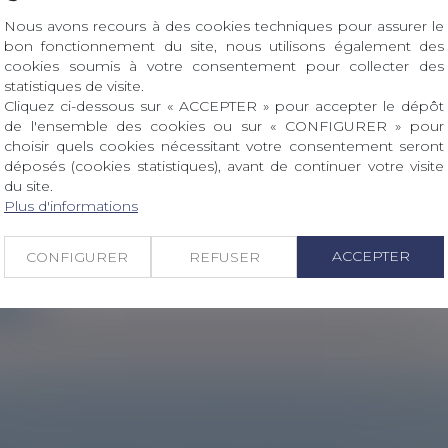
ite
Nous avons recours à des cookies techniques pour assurer le
bon fonctionnement du site, nous utilisons également des
Changement d'adresse du cabinet :
cookies soumis à votre consentement pour collecter des
statistiques de visite.
Cliquez ci-dessous sur « ACCEPTER » pour accepter le dépôt
90 Allée des Cévennes
de l'ensemble des cookies ou sur « CONFIGURER » pour
BP 102
choisir quels cookies nécessitant votre consentement seront
26303 BOURG-DE-PÉAGE CEDEX
R ASSOCIÉ D'UNE SOCIÉTÉ CIVILE
déposés (cookies statistiques), avant de continuer votre visite
a famille, des personnes et de leur patrimoine
/
Pa
du site.
Plus d'informations
e d’un mineur dans une société civile facilite tout
OK
ACCEPTER
CONFIGURER
REFUSER
ite
 DE LA COUR DES COMPTES SUR LA GOU
LE DE LA PROTECTION DE L'ENFANCE