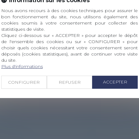
Information sur les cookies
Nous avons recours à des cookies techniques pour assurer le
bon fonctionnement du site, nous utilisons également des
Changement d'adresse du cabinet :
cookies soumis à votre consentement pour collecter des
statistiques de visite.
Cliquez ci-dessous sur « ACCEPTER » pour accepter le dépôt
90 Allée des Cévennes
ION : PEUT-ON DÉCLARER SES ENFANTS IN
de l'ensemble des cookies ou sur « CONFIGURER » pour
BP 102
?
choisir quels cookies nécessitant votre consentement seront
26303 BOURG-DE-PÉAGE CEDEX
a famille, des personnes et de leur patrimoine
/
Pa
déposés (cookies statistiques), avant de continuer votre visite
du site.
 peut être déclaré indigne à recevoir sa part d'héritage.
Plus d'informations
OK
ite
ACCEPTER
CONFIGURER
REFUSER
POSITION DE LOI CONCERNANT L'EXPL
IALE DE L’IMAGE DES ENFANTS SUR LES
EN LIGNE