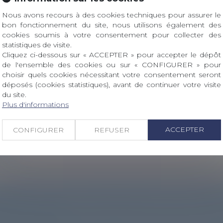
Nous avons recours à des cookies techniques pour assurer le
bon fonctionnement du site, nous utilisons également des
Changement d'adresse du cabinet :
cookies soumis à votre consentement pour collecter des
statistiques de visite.
Cliquez ci-dessous sur « ACCEPTER » pour accepter le dépôt
 AIDER LES FEMMES VICTIMES DE VIOL
90 Allée des Cévennes
de l'ensemble des cookies ou sur « CONFIGURER » pour
BP 102
COUPLE ?
choisir quels cookies nécessitant votre consentement seront
26303 BOURG-DE-PÉAGE CEDEX
a famille, des personnes et de leur patrimoine
déposés (cookies statistiques), avant de continuer votre visite
du site.
lie un guide pratique pour mieux accueillir les femm
Plus d'informations
OK
ACCEPTER
CONFIGURER
REFUSER
ite
ISTRE POUR CENTRALISER LES MAN
ION FUTURE