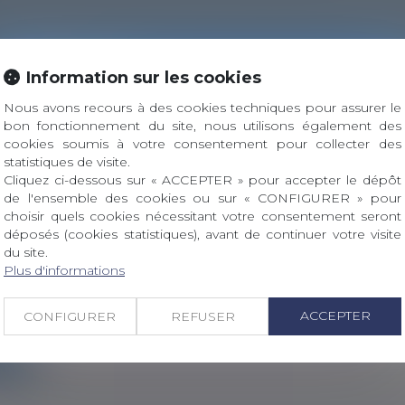
20, l’intermédiation financière des pensions aliment
Information
Information sur les cookies
ite
Nous avons recours à des cookies techniques pour assurer le
bon fonctionnement du site, nous utilisons également des
Changement d'adresse du cabinet :
cookies soumis à votre consentement pour collecter des
statistiques de visite.
Cliquez ci-dessous sur « ACCEPTER » pour accepter le dépôt
90 Allée des Cévennes
de l'ensemble des cookies ou sur « CONFIGURER » pour
BP 102
OMMUNS EN BIENS : PRÉCISIONS SUR LE 
choisir quels cookies nécessitant votre consentement seront
26303 BOURG-DE-PÉAGE CEDEX
DE L’ACTION EN DÉCLARATION DE SIMULA
déposés (cookies statistiques), avant de continuer votre visite
du site.
NS
Plus d'informations
a famille, des personnes et de leur patrimoine
/
Pa
OK
ACCEPTER
CONFIGURER
REFUSER
idiction saisie à la suite de difficultés intervenues dans
ite