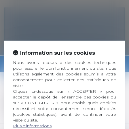
MIEUX PROTÉGER LES ENFANTS
VICTIMES DE VIOLENCES
INTRAFAMILIALES
Droit de la famille, des personnes et de
leur patrimoine
/
Violences familiales
Information sur les cookies
Le ministère de la Justice a diffusé, fin
août 2024, une circulaire sur la pr...
Information
Nous avons recours à des cookies techniques
pour assurer le bon fonctionnement du site, nous
Lire la suite
utilisons également des cookies soumis à votre
consentement pour collecter des statistiques de
Changement d'adresse du cabinet :
visite.
Cliquez ci-dessous sur « ACCEPTER » pour
accepter le dépôt de l'ensemble des cookies ou
90 Allée des Cévennes
sur « CONFIGURER » pour choisir quels cookies
BP 102
nécessitant votre consentement seront déposés
CONTRAT OBSÈQUES
26303 BOURG-DE-PÉAGE CEDEX
(cookies statistiques), avant de continuer votre
Droit de la famille, des personnes et de
visite du site.
leur patrimoine
/
Patrimoine et
Plus d'informations