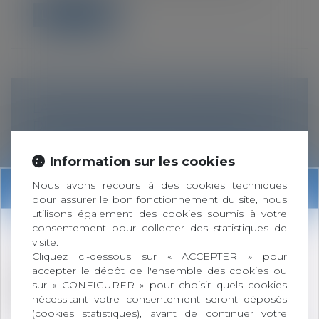
Lire la suite
LA RECEVABILITÉ DES DEMANDES
DISTINCTES DE CELLES PORTANT SUR
LES DÉSACCORDS DES PARTIES
Information sur les cookies
Droit de la famille, des personnes et de
leur patrimoine
/
Patrimoine et
Information
Nous avons recours à des cookies techniques
succession
pour assurer le bon fonctionnement du site, nous
L’article 1374 du Code de procédure civile
utilisons également des cookies soumis à votre
prévoit que : « Toutes les demande...
consentement pour collecter des statistiques de
Changement d'adresse du cabinet :
visite.
Lire la suite
Cliquez ci-dessous sur « ACCEPTER » pour
accepter le dépôt de l'ensemble des cookies ou
90 Allée des Cévennes
sur « CONFIGURER » pour choisir quels cookies
BP 102
nécessitant votre consentement seront déposés
26303 BOURG-DE-PÉAGE CEDEX
(cookies statistiques), avant de continuer votre