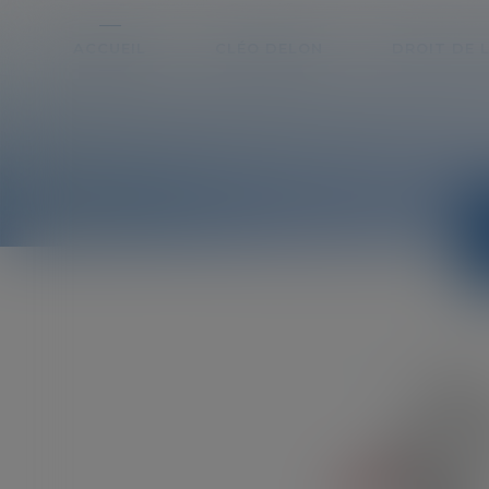
ACCUEIL
CLÉO DELON
DROIT DE 