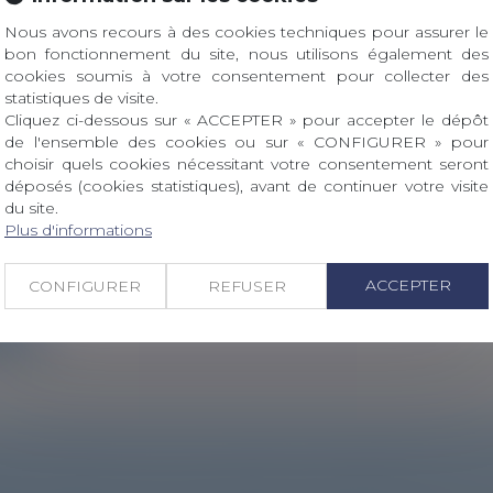
ite
Nous avons recours à des cookies techniques pour assurer le
bon fonctionnement du site, nous utilisons également des
Changement d'adresse du cabinet :
cookies soumis à votre consentement pour collecter des
statistiques de visite.
Cliquez ci-dessous sur « ACCEPTER » pour accepter le dépôt
90 Allée des Cévennes
de l'ensemble des cookies ou sur « CONFIGURER » pour
BP 102
choisir quels cookies nécessitant votre consentement seront
 BÉTHARRAM : COMMENT RÉAGIR QUAND SO
26303 BOURG-DE-PÉAGE CEDEX
déposés (cookies statistiques), avant de continuer votre visite
E SUR DES VIOLENCES DE L’ÉQUIPE ÉDUCAT
du site.
a famille, des personnes et de leur patrimoine
Plus d'informations
OK
on d’une violence subie par un enfant, de la part d’un p
ACCEPTER
CONFIGURER
REFUSER
ite
ON: QUELLE EST CETTE NOUVELLE OBL
TRATIVE QUI A FINALEMENT ÉTÉ REPORTÉE?